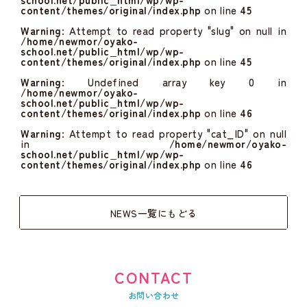
content/themes/original/index.php
on line
45
Warning
: Attempt to read property "slug" on null in
/home/newmor/oyako-
school.net/public_html/wp/wp-
content/themes/original/index.php
on line
45
Warning
: Undefined array key 0 in
/home/newmor/oyako-
school.net/public_html/wp/wp-
content/themes/original/index.php
on line
46
Warning
: Attempt to read property "cat_ID" on null
in
/home/newmor/oyako-
school.net/public_html/wp/wp-
content/themes/original/index.php
on line
46
NEWS一覧にもどる
CONTACT
お問い合わせ