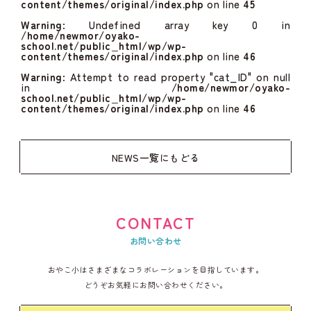
content/themes/original/index.php
on line
45
Warning
: Undefined array key 0 in
/home/newmor/oyako-
school.net/public_html/wp/wp-
content/themes/original/index.php
on line
46
Warning
: Attempt to read property "cat_ID" on null
in
/home/newmor/oyako-
school.net/public_html/wp/wp-
content/themes/original/index.php
on line
46
NEWS一覧にもどる
CONTACT
お問い合わせ
おやこ小はさまざまなコラボレーションを目指しています。
どうぞお気軽にお問い合わせください。