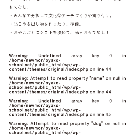
もてなし。
・みんなで分担して文化祭アーチづくりや飾り付け。
・当日やる出し物を作ったり、準備。
・おやこごとにシフトを決めて、当日おもてなし！
Warning
: Undefined array key 0 in
/home/newmor/oyako-
school.net/public_html/wp/wp-
content/themes/original/index.php
on line
44
Warning
: Attempt to read property "name" on null in
/home/newmor/oyako-
school.net/public_html/wp/wp-
content/themes/original/index.php
on line
44
Warning
: Undefined array key 0 in
/home/newmor/oyako-
school.net/public_html/wp/wp-
content/themes/original/index.php
on line
45
Warning
: Attempt to read property "slug" on null in
/home/newmor/oyako-
school.net/public_html/wp/wp-