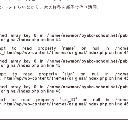
ントをもらいながら、家の模型を親子で作り講評。
ined array key 0 in
/home/newmor/oyako-school.net/pub
original/index.php
on line
44
mpt to read property "name" on null in
/home
ic_html/wp/wp-content/themes/original/index.php
on line
4
ined array key 0 in
/home/newmor/oyako-school.net/pub
original/index.php
on line
45
mpt to read property "slug" on null in
/home
ic_html/wp/wp-content/themes/original/index.php
on line
4
ined array key 0 in
/home/newmor/oyako-school.net/pub
original/index.php
on line
46
mpt to read property "cat_ID" on null in
/home
ic_html/wp/wp-content/themes/original/index.php
on line
4